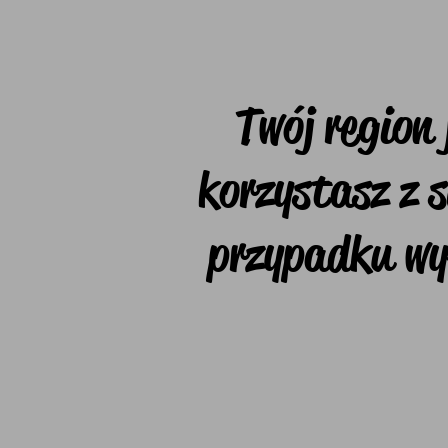
Twój region
korzystasz z 
przypadku wy